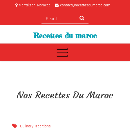
Skip
Marrakech, Morocco
contact@recettesdumaroc.com
to
Search
content
for:
Recettes du maroc
Nos Recettes Du Maroc
Culinary Traditions