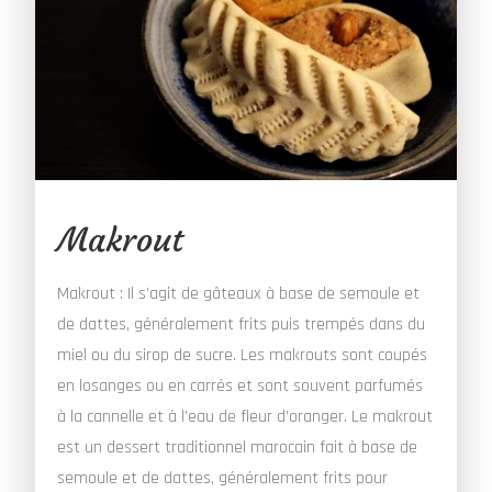
Makrout
Makrout : Il s’agit de gâteaux à base de semoule et
de dattes, généralement frits puis trempés dans du
miel ou du sirop de sucre. Les makrouts sont coupés
en losanges ou en carrés et sont souvent parfumés
à la cannelle et à l’eau de fleur d’oranger. Le makrout
est un dessert traditionnel marocain fait à base de
semoule et de dattes, généralement frits pour