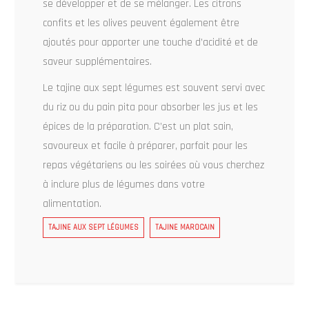
se développer et de se mélanger. Les citrons
confits et les olives peuvent également être
ajoutés pour apporter une touche d’acidité et de
saveur supplémentaires.
Le tajine aux sept légumes est souvent servi avec
du riz ou du pain pita pour absorber les jus et les
épices de la préparation. C’est un plat sain,
savoureux et facile à préparer, parfait pour les
repas végétariens ou les soirées où vous cherchez
à inclure plus de légumes dans votre
alimentation.
TAJINE AUX SEPT LÉGUMES
TAJINE MAROCAIN