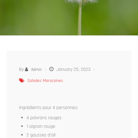
By
January 25, 2023
Admin
Salades Marocaines
Ingrédients pour 4 personnes:
4 poivrons rouges
1 oignon rouge
2 gousses d’ail