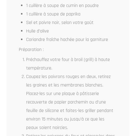
1 cuillère à soupe de cumin en poudre
1 cuillère à soupe de paprika
Sel et poivre noir, selon votre goût
Huile d’olive
Coriandre fraîche hachée pour la garniture
Préparation :
Préchauffez votre four à broil (grill) à haute
température.
Coupez les poivrons rouges en deux, retirez
les graines et les membranes blanches.
Placez-les sur une plaque à pâtisserie
recouverte de papier parchemin ou d’une
feuille de silicone et faites-les griller pendant
environ 15 minutes ou jusqu’à ce que les
peaux soient noircies.