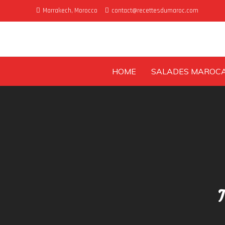
Skip
Marrakech, Morocco
contact@recettesdumaroc.com
to
content
HOME
SALADES MAROCA