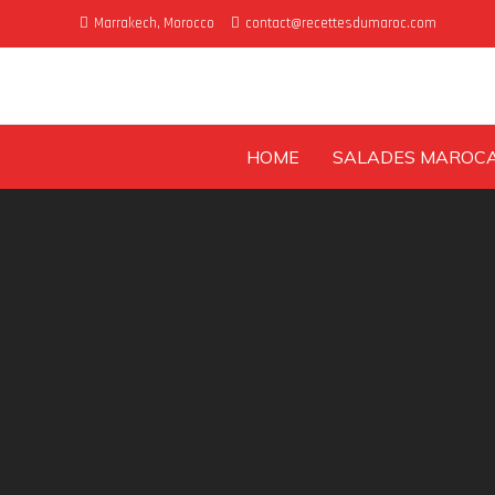
Skip
Marrakech, Morocco
contact@recettesdumaroc.com
to
content
HOME
SALADES MAROCA