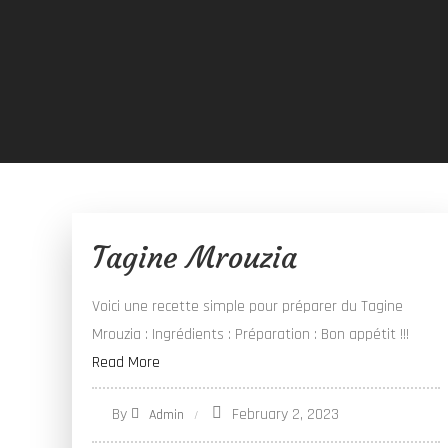
Tagine Mrouzia
Voici une recette simple pour préparer du Tagine
Mrouzia : Ingrédients : Préparation : Bon appétit !!!
Read More
By
February 2, 2023
Admin