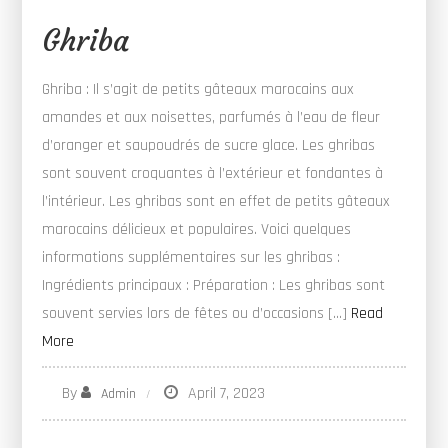
Ghriba
Ghriba : Il s’agit de petits gâteaux marocains aux
amandes et aux noisettes, parfumés à l’eau de fleur
d’oranger et saupoudrés de sucre glace. Les ghribas
sont souvent croquantes à l’extérieur et fondantes à
l’intérieur. Les ghribas sont en effet de petits gâteaux
marocains délicieux et populaires. Voici quelques
informations supplémentaires sur les ghribas :
Ingrédients principaux : Préparation : Les ghribas sont
souvent servies lors de fêtes ou d’occasions […]
Read
More
By
April 7, 2023
Admin