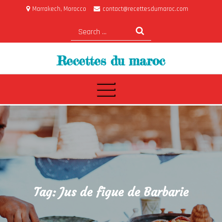
Skip
Marrakech, Morocco
contact@recettesdumaroc.com
to
Search
content
for:
Recettes du maroc
Tag:
Jus de figue de Barbarie